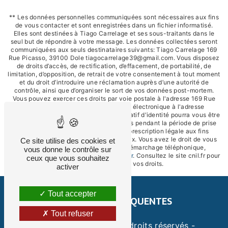
** Les données personnelles communiquées sont nécessaires aux fins
de vous contacter et sont enregistrées dans un fichier informatisé.
Elles sont destinées à Tiago Carrelage et ses sous-traitants dans le
seul but de répondre à votre message. Les données collectées seront
communiquées aux seuls destinataires suivants: Tiago Carrelage 169
Rue Picasso, 39100 Dole tiagocarrelage39@gmail.com. Vous disposez
de droits d’accès, de rectification, d’effacement, de portabilité, de
limitation, d’opposition, de retrait de votre consentement à tout moment
et du droit d’introduire une réclamation auprès d’une autorité de
contrôle, ainsi que d’organiser le sort de vos données post-mortem.
Vous pouvez exercer ces droits par voie postale à l'adresse 169 Rue
Picasso, 39100 Dole ou par courrier électronique à l'adresse
tiagocarrelage39@gmail.com. Un justificatif d'identité pourra vous être
demandé. Nous conservons vos données pendant la période de prise
de contact puis pendant la durée de prescription légale aux fins
probatoires et de gestion des contentieux. Vous avez le droit de vous
Ce site utilise des cookies et
inscrire sur la liste d'opposition au démarchage téléphonique,
vous donne le contrôle sur
disponible à cette adresse:
Bloctel.gouv.fr
. Consultez le site cnil.fr pour
ceux que vous souhaitez
plus d’informations sur vos droits.
activer
Tout accepter
RECHERCHES FRÉQUENTES
Tout refuser
©
Vistalid
- 2026 - Tous droits réservés -