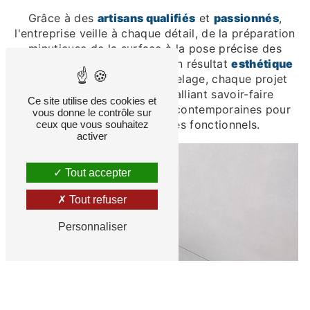
Grâce à des
artisans qualifiés
et
passionnés
,
l'entreprise veille à chaque détail, de la préparation
minutieuse de la surface à la pose précise des
carreaux, garantissant ainsi un résultat
esthétique
et
durable
. Avec Tiago Carrelage, chaque projet
devient une œuvre d'art, alliant savoir-faire
Ce site utilise des cookies et
traditionnel
et
innovations
contemporaines pour
vous donne le contrôle sur
créer d'élégants espaces fonctionnels.
ceux que vous souhaitez
activer
Tout accepter
Tout refuser
Personnaliser