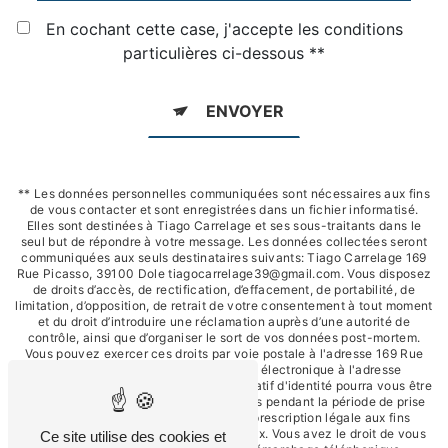
En cochant cette case, j'accepte les conditions
particulières ci-dessous **
ENVOYER
** Les données personnelles communiquées sont nécessaires aux fins
de vous contacter et sont enregistrées dans un fichier informatisé.
Elles sont destinées à Tiago Carrelage et ses sous-traitants dans le
seul but de répondre à votre message. Les données collectées seront
communiquées aux seuls destinataires suivants: Tiago Carrelage 169
Rue Picasso, 39100 Dole tiagocarrelage39@gmail.com. Vous disposez
de droits d’accès, de rectification, d’effacement, de portabilité, de
limitation, d’opposition, de retrait de votre consentement à tout moment
et du droit d’introduire une réclamation auprès d’une autorité de
contrôle, ainsi que d’organiser le sort de vos données post-mortem.
Vous pouvez exercer ces droits par voie postale à l'adresse 169 Rue
Picasso, 39100 Dole ou par courrier électronique à l'adresse
tiagocarrelage39@gmail.com. Un justificatif d'identité pourra vous être
demandé. Nous conservons vos données pendant la période de prise
de contact puis pendant la durée de prescription légale aux fins
probatoires et de gestion des contentieux. Vous avez le droit de vous
Ce site utilise des cookies et