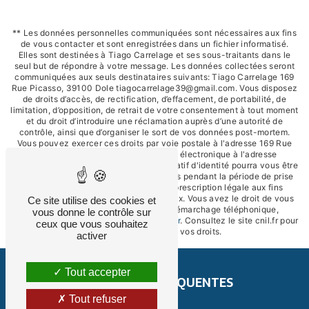
** Les données personnelles communiquées sont nécessaires aux fins
de vous contacter et sont enregistrées dans un fichier informatisé.
Elles sont destinées à Tiago Carrelage et ses sous-traitants dans le
seul but de répondre à votre message. Les données collectées seront
communiquées aux seuls destinataires suivants: Tiago Carrelage 169
Rue Picasso, 39100 Dole tiagocarrelage39@gmail.com. Vous disposez
de droits d’accès, de rectification, d’effacement, de portabilité, de
limitation, d’opposition, de retrait de votre consentement à tout moment
et du droit d’introduire une réclamation auprès d’une autorité de
contrôle, ainsi que d’organiser le sort de vos données post-mortem.
Vous pouvez exercer ces droits par voie postale à l'adresse 169 Rue
Picasso, 39100 Dole ou par courrier électronique à l'adresse
tiagocarrelage39@gmail.com. Un justificatif d'identité pourra vous être
demandé. Nous conservons vos données pendant la période de prise
de contact puis pendant la durée de prescription légale aux fins
probatoires et de gestion des contentieux. Vous avez le droit de vous
Ce site utilise des cookies et
inscrire sur la liste d'opposition au démarchage téléphonique,
vous donne le contrôle sur
disponible à cette adresse:
Bloctel.gouv.fr
. Consultez le site cnil.fr pour
ceux que vous souhaitez
plus d’informations sur vos droits.
activer
Tout accepter
RECHERCHES FRÉQUENTES
Tout refuser